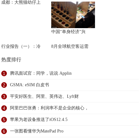
成都：大熊猫幼仔上
中国“单身经济”兴
行业报告（一）：冷
8月全球航空客运需
热度排行
1
腾讯面试官：同学，说说 Applin
2
GSMA: eSIM 白皮书
3
平安好医生、阿里、英伟达、Lyft财
4
阿里巴巴张勇：利润率不是企业的核心，
5
苹果为老设备推送了iOS12.4.5
6
一张图看懂华为MatePad Pro