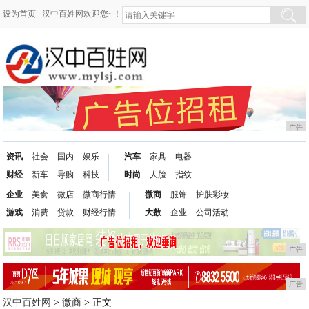
设为首页
汉中百姓网欢迎您~！
广告
资讯
社会
国内
娱乐
汽车
家具
电器
财经
新车
导购
科技
时尚
人脸
指纹
企业
美食
微店
微商行情
微商
服饰
护肤彩妆
游戏
消费
贷款
财经行情
大数
企业
公司活动
广告
广告
汉中百姓网
>
微商
> 正文