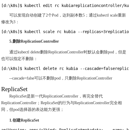
[d:\k8s]$ kubectl edit rc kubiareplicationcontroller/ku
可以发现自动创建了2个Pod，达到副本数5；通过kubectl scale重新
修改为3：
[d:\k8s]$ kubectl scale rc kubia --replicas=3replicatio
5.删除ReplicationController
通过kubectl delete删除ReplicationController时默认会删除pod，但是
也可以指定不删除：
[d:\k8s]$ kubectl delete rc kubia --cascade=falsereplic
--cascade=false可以不删除pod，只删除ReplicationController
ReplicaSet
ReplicaSet是新一代ReplicationController，将完全替代
ReplicationController；ReplicaSet的行为与ReplicationController完全相
同，但pod选择器的表达能力更强；
1.创建ReplicaSet