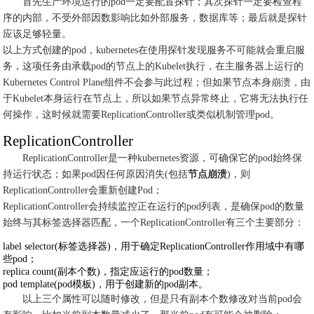
首先生产环境运行的pod一定要配置探针；其次探针一定要检查程
序的内部，不受外部因数影响比如外部服务，数据库等；最后就是探针
应该足够轻量。
以上方式创建的pod，kubernetes在使用探针发现服务不可能就会重启服
务，这项任务由承载pod的节点上的Kubelet执行，在主服务器上运行的
Kubernetes Control Plane组件不会参与此过程；但如果节点本身崩溃，由
于Kubelet本身运行在节点上，所以如果节点异常终止，它将无法执行任
何操作，这时候就需要ReplicationController或类似机制管理pod。
ReplicationController
ReplicationController是一种kubernetes资源，可确保它的pod始终保
持运行状态；如果pod因任何原因消失(包括
节点崩溃
)，则
ReplicationController会重新创建Pod；
ReplicationController会持续监控正在运行的pod列表，是确保pod的数量
始终与其标签选择器匹配，一个ReplicationController有三个主要部分：
label selector(标签选择器)，用于确定ReplicationController作用域中有哪
些pod；
replica count(副本个数)，指定应运行的pod数量；
pod template(pod模板)，用于创建新的pod副本。
以上三个属性可以随时修改，但是只有副本个数修改对当前pod会