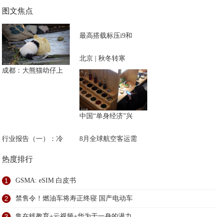
图文焦点
最高搭载标压i9和
北京 | 秋冬转寒
成都：大熊猫幼仔上
中国“单身经济”兴
行业报告（一）：冷
8月全球航空客运需
热度排行
1
GSMA: eSIM 白皮书
2
禁售令！燃油车将寿正终寝 国产电动车
3
集在线教育+云视频+华为于一身的潜力