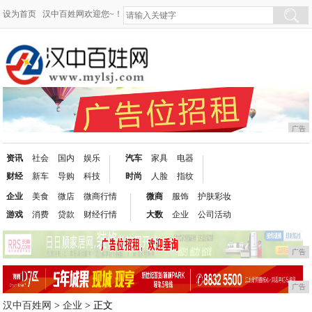
设为首页
汉中百姓网欢迎您~！
广告
资讯
社会
国内
娱乐
汽车
家具
电器
财经
新车
导购
科技
时尚
人脸
指纹
企业
美食
微店
微商行情
微商
服饰
护肤彩妆
游戏
消费
贷款
财经行情
大数
企业
公司活动
广告
广告
汉中百姓网
>
企业
> 正文