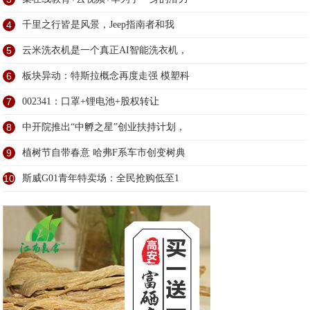
4
千里之行皆是风景，Jeep指南者和我
5
云米洗衣机是一个真正AI智能洗衣机，
6
板块异动：特斯拉概念再度走强 模塑科
7
002341：口罩+锂电池+股权转让
8
中开院推出“中孵之星”创业扶持计划，
9
植树节自带春意 哈弗F系车市创变树典
10
斯威G01青年特卖场：全民抢购低至1