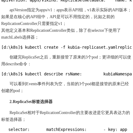
apiVersion: apps/v1kind: ReplicaSetmetadata:    name: k
apiVersion指定为apps/v1：apps表示API组，v1表示实际的API版本；
如果是在核心的API组中，API是可以不用指定的，比如之前的
ReplicationController只需要指定v1；
其他定义基本和ReplicationController类似，除了在selector下使用了
matchLabels选择器；
[d:\k8s]$ kubectl create -f kubia-replicaset.yamlreplic
创建完ReplicaSet之后，重新接管了原来的3个pod；更详细的可以使
用describe命令：
[d:\k8s]$ kubectl describe rsName:         kubiaNamespa
可以看到Events事件列表为空，当前的3个pod都是接管的原来已经
创建的pod；
2.ReplicaSet标签选择器
ReplicaSet相对于ReplicationController的主要改进是它更具表达力的
标签选择器；
   selector:       matchExpressions:       - key: app  