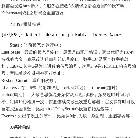
测都会发送http请求，而服务在接收5次请求之后会返回500状态码，
Kubernetes探测之后就会重启容器；
2.3 Pod探针描述
[d:\k8s]$ kubectl describe po kubia-livenessName:      
State
：当前状态是运行中；
Last State
：最后的状态是终止，原因是出现了错误，退出代码为137有
特殊的含义：表示该进程由外部信号终止，数字137是两个数字的总
和：128+x, 其中x是终止进程的信号编号，这里x=9是SIGKILL的信号编
号，意味着这个进程被强行终止；
Restart Count
：重启的次数；
Liveness
：存活探针的附加信息，delay(延迟）、timeout(超时）、
period(周期）；大致意思就是开始探测延迟为0秒，探测超时时间为1
秒，每隔10秒检测一次，探测连续失败三次重启容器；定义探针时可以
自定义这些参数，比如initialDelaySeconds设置初始延迟等；
Events
：列出了发生的事件，比如探测到失败，杀进程，重启容器等；
3.探针总结