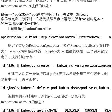
有影响，比如当前副本数量减少了，那当前pod有可能会被删除；
ReplicationController提供的好处：
确保一个pod(或多个pod副本)持续运行，失败重启新pod；
集群节点发生故障时，它将为故障节点上运行的所有pod创建副本；
轻松实现pod的水平伸缩。
1.创建ReplicationController
apiVersion: v1kind: ReplicationControllermetadata:    n
指定了类型为ReplicationController，名称为kubia；replicas设置副本
为3，selector为标签选择器，template为pod创建的模版，三个要素都指
定了，执行创建命令：
[d:\k8s]$ kubectl create -f kubia-rc.yamlreplicationcon
创建完之后等一会执行获取pod列表可以发现创建了三个容器，删
除其中一个，再次观察：
[d:\k8s]$ kubectl delete pod kubia-dssvzpod &#34;kubia-
被删除的pod结束中，新的pod已经启动，获取有关
ReplicationController的信息：
[d:\k8s]$ kubectl get rcNAME    DESIRED   CURRENT   REA