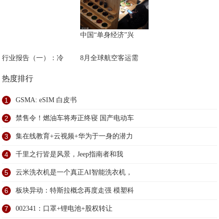
中国“单身经济”兴
行业报告（一）：冷
8月全球航空客运需
热度排行
1
GSMA: eSIM 白皮书
2
禁售令！燃油车将寿正终寝 国产电动车
3
集在线教育+云视频+华为于一身的潜力
4
千里之行皆是风景，Jeep指南者和我
5
云米洗衣机是一个真正AI智能洗衣机，
6
板块异动：特斯拉概念再度走强 模塑科
7
002341：口罩+锂电池+股权转让