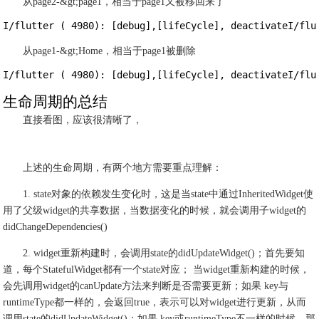
从page2-&gt;page1，相当于page1又被移回来了
I/flutter ( 4980): [debug],[lifeCycle], deactivateI/fl
从page1-&gt;Home，相当于page1被删除
I/flutter ( 4980): [debug],[lifeCycle], deactivateI/f
生命周期的总结
直接看图，应该很清晰了，
上述的生命周期，有两个地方需要重点理解：
1. state对象的依赖发生变化时，这是当state中通过InheritedWidget使
用了父级widget的共享数据，当数据变化的时候，就会调用子widget的
didChangeDependencies()
2. widget重新构建时，会调用state的didUpdateWidget()；首先要知
道，每个StatefulWidget都有一个state对应； 当widget重新构建的时候，
会先调用widget的canUpdate方法来判断是否需要更新；如果 key与
runtimeType都一样的，会返回true，表示可以对widget进行更新，从而
调用state的didUpdateWidget()；如果 key或runtimeType不一样的时候，那