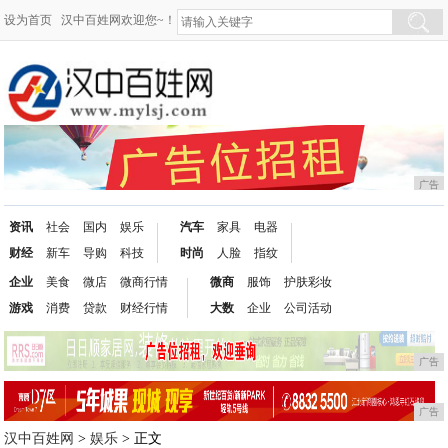
设为首页
汉中百姓网欢迎您~！
广告
资讯
社会
国内
娱乐
汽车
家具
电器
财经
新车
导购
科技
时尚
人脸
指纹
企业
美食
微店
微商行情
微商
服饰
护肤彩妆
游戏
消费
贷款
财经行情
大数
企业
公司活动
广告
广告
汉中百姓网
>
娱乐
> 正文