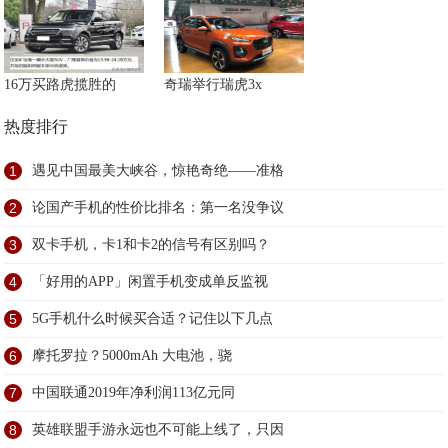
16万买路虎揽胜的
奇瑞举行瑞虎3x
热度排行
1
遇见中国最美大峡谷，惊艳奇绝——准格
2
论国产手机的性价比排名：第一名没争议
3
双卡手机，卡1和卡2的信号有区别吗？
4
「好用的APP」闲置手机变成单反监视
5
5G手机什么时候买合适？记住以下几点
6
摩托罗拉？5000mAh 大电池，骁
7
中国联通2019年净利润113亿元同
8
英雄联盟手游永远也不可能上线了，只因