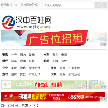
设为首页
汉中百姓网欢迎您~！
广告
资讯
社会
国内
娱乐
汽车
家具
电器
财经
新车
导购
科技
时尚
人脸
指纹
企业
美食
微店
微商行情
微商
服饰
护肤彩妆
游戏
消费
贷款
财经行情
大数
企业
公司活动
广告
广告
汉中百姓网
>
汽车
> 正文