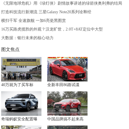
《无限地球危机》用《绿灯侠》剧情故事讲述的绿箭侠奥利弗的结局
打造科技流行新潮流 三星Galaxy Note20系列诠释经
横扫千军 全速旗舰 一加6亮瓷黑图赏
16万买路虎揽胜的外观？汉龙旷世，2.0T+8AT定位中大型
大数据：银行未来的核心动力
图文焦点
40万就为了买车标
全新丰田86路试谍
奇瑞蚂蚁安全配置曝
中国品牌搞不起来高