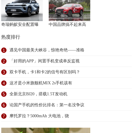
奇瑞蚂蚁安全配置曝
中国品牌搞不起来高
热度排行
1
遇见中国最美大峡谷，惊艳奇绝——准格
2
「好用的APP」闲置手机变成单反监视
3
双卡手机，卡1和卡2的信号有区别吗？
4
这才是小米旗舰机MIX 2s手机该有
5
全新北京BJ20，搭载1.5T发动机
6
论国产手机的性价比排名：第一名没争议
7
摩托罗拉？5000mAh 大电池，骁