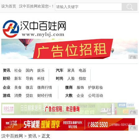
设为首页
汉中百姓网欢迎您~！
广告
资讯
社会
国内
娱乐
汽车
家具
电器
财经
新车
导购
科技
时尚
人脸
指纹
企业
美食
微店
微商行情
微商
服饰
护肤彩妆
游戏
消费
贷款
财经行情
大数
企业
公司活动
广告
广告
汉中百姓网
>
资讯
> 正文