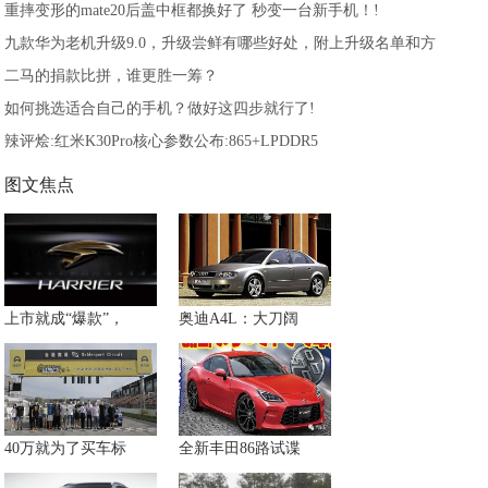
重摔变形的mate20后盖中框都换好了 秒变一台新手机！!
九款华为老机升级9.0，升级尝鲜有哪些好处，附上升级名单和方
二马的捐款比拼，谁更胜一筹？
如何挑选适合自己的手机？做好这四步就行了!
辣评烩:红米K30Pro核心参数公布:865+LPDDR5
图文焦点
上市就成“爆款”，
奥迪A4L：大刀阔
40万就为了买车标
全新丰田86路试谍