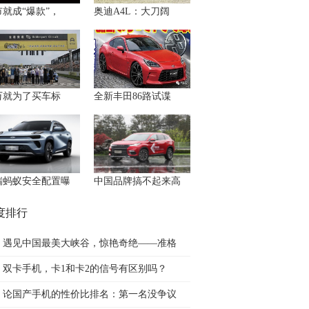
市就成“爆款”，
奥迪A4L：大刀阔
0万就为了买车标
全新丰田86路试谍
瑞蚂蚁安全配置曝
中国品牌搞不起来高
度排行
遇见中国最美大峡谷，惊艳奇绝——准格
双卡手机，卡1和卡2的信号有区别吗？
论国产手机的性价比排名：第一名没争议