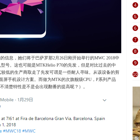
4
5
6
7
8
le发布的信息，她们将于巴萨罗那2月26日刚开始举行的MWC 2018中
9
手机型号。这也可能是MTKHelio P70的先发，但是对比过去的中
0被名气较低的生产商取走了先发可谓是一些耐人寻味。从该设备的剪
10
型全面屏手机设计方案。而做为MTK的次旗舰级CPU，P系列产品
（不清楚特性是不是会出现翻番的提高呢？）。