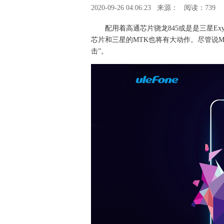
2020-09-26 04:06:23
来源：
阅读：739
配用着高通芯片骁龙845或是是三星Exyn
芯片和三星的MTK也将有大动作。尽管说
击”。