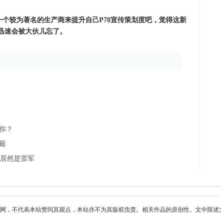
一个较为著名的生产商来提升自己P70宣传策划度吧，觉得这新
又迅速会被大伙儿忘了。
动你？
是最
的居然是雷军
网，不代表本站赞同其观点，本站亦不为其版权负责。相关作品的原创性、文中陈述