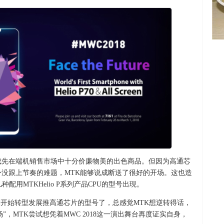
能够说成先在端机销售市场中十分价廉物美的出色商品。但因为高通芯
身没跟上节奏的难题，MTK能够说成断送了很好的开场。这也造
用MTKHelio P系列产品CPU的型号出現。
刚开始转型发展推高通芯片的型号了，总感觉MTK想逆转得话，
场”，MTK尝试想凭着MWC 2018这一演出舞台再度证实自身，