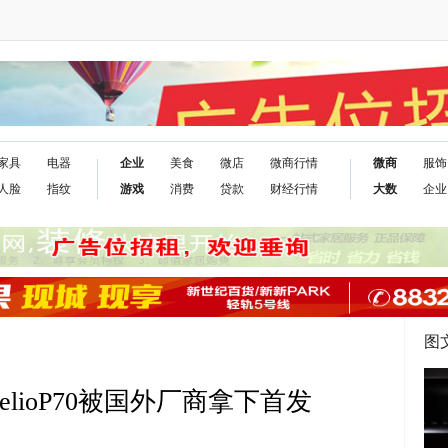
家具
电器
企业
美食
微店
微商行情
微商
服饰
人脸
指纹
游戏
消费
贷款
财经行情
大数
企业
图
lioP70被国外厂商拿下首发