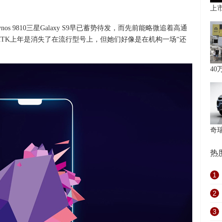
上
os 9810三星Galaxy S9早已蓄势待发，而先前能略微追着高通
MTK上年是消失了在流行型号上，但她们好像是在机构一场“还
4
奇
热
1
2
3