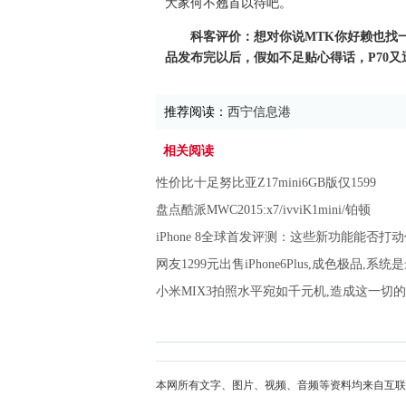
大家何不翘首以待吧。
科客评价：想对你说MTK你好赖也找
品发布完以后，假如不足贴心得话，P70
推荐阅读：
西宁信息港
相关阅读
性价比十足努比亚Z17mini6GB版仅1599
盘点酷派MWC2015:x7/ivviK1mini/铂顿
iPhone 8全球首发评测：这些新功能能否打
网友1299元出售iPhone6Plus,成色极品,系统
小米MIX3拍照水平宛如千元机,造成这一切
本网所有文字、图片、视频、音频等资料均来自互联