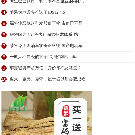
3
阿里巴巴张勇：利润率不是企业的核心，
4
苹果为老设备推送了iOS12.4.5
5
福特业绩低迷引发股价下挫 市值已不足
6
解密国内BAT等大厂前端技术体系-携
7
禁售令！燃油车将寿正终寝 国产电动车
8
一般人不知晓的10个“高能”网站，学
9
李嘉诚资产超万亿，身价却不及马云？
10
更大、更亮、更弯，显示器以后会变成啥