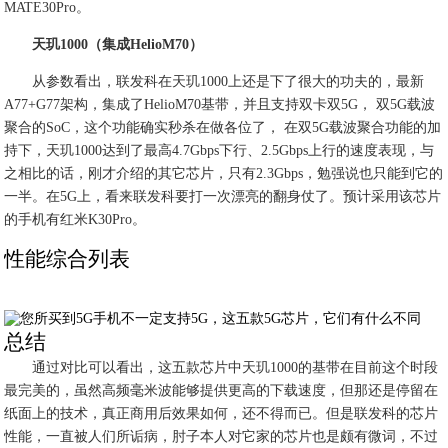
MATE30Pro。
天玑1000（集成HelioM70）
从参数看出，联发科在天玑1000上还是下了很大的功夫的，最新
A77+G77架构，集成了HelioM70基带，并且支持双卡双5G， 双5G载波
聚合的SoC，这个功能确实秒杀在做各位了， 在双5G载波聚合功能的加
持下，天玑1000达到了最高4.7Gbps下行、2.5Gbps上行的速度表现，与
之相比的话，刚才介绍的其它芯片，只有2.3Gbps，勉强说也只能到它的
一半。在5G上，看来联发科要打一次漂亮的翻身仗了。预计采用该芯片
的手机有红米K30Pro。
性能综合列表
总结
通过对比可以看出，这五款芯片中天玑1000的基带在目前这个时段
最完美的，虽然高频毫米波能够提供更高的下载速度，但那还是停留在
纸面上的技术，真正商用后效果如何，还不得而已。但是联发科的芯片
性能，一直被人们所诟病，肘子本人对它家的芯片也是颇有微词，不过