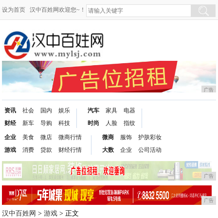
设为首页
汉中百姓网欢迎您~！
广告
资讯
社会
国内
娱乐
汽车
家具
电器
财经
新车
导购
科技
时尚
人脸
指纹
企业
美食
微店
微商行情
微商
服饰
护肤彩妆
游戏
消费
贷款
财经行情
大数
企业
公司活动
广告
广告
汉中百姓网
>
游戏
> 正文