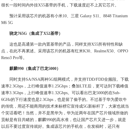
很长一段时间内外挂X55基带的手机，下载速度赶不上其它芯片。
预计采用该芯片的机器有小米10、三星 Galaxy S11、8848 Titanium
M6 5G
骁龙765G（集成了X52基带）
这也是高通第一款内置基带的产品，同样支持X55所有特性和缺
点，在此不再累述。采用该芯片的机器有红米K30、RealmeX50、OPPO
Reno3 Pro等。
麒麟990（集成了巴龙5000）
同时支持SA/NSA两种5G组网模式，并支持TDD/FDD全频段。下载
速率2.3Gbps，上行峰值速率1.25Gbps；叠加LTE后，更可达到下载峰值
速率3.3Gbps，上行峰值速率1.32Gbps。可以看出巴龙5000的在Sub-
6GHz的下行速度也是2.3Gbps，也是留了偷手的。不过基于华为爱吹牛
的传统，用还不能商用的技术来标榜它宣传成5G新标杆了，大家也就当
个笑话看吧！当然，并不是黑华为，华为近两年在国产芯片领域所做的
贡献是有目共睹的，麒麟990的高水准，也让国产芯片又进一步，就是
以后不要过度宣传就好。集成该芯片的手机在，在发稿时，还只有