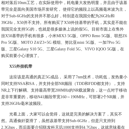
相对落后10nm工艺，在实际使用中，耗电量大发热明显，并且由于该基
带完全是面向美国市场开发研究， 使得它的频段上以高频毫米波为主，
对于Sub-6GHz的支持并不那么好，特别是在我国分配为26GHz和
39GHz，X50并不支持。所有购买了X50外挂基带的手机，其实是不能在
我国完全支持5G的，也就是很多媒体上说的假5G。目前市面上在售外
挂X50基带的手机有很多，小米MIX3 5G版、OPPO Reno 5G版、联想Z6
Pro 5G版、MOTO Z4/Z3+5G 模组、努比亚mini 5G版、一加7Pro 5G
版、三星Galaxy S10 5G、三星Galaxy Fold 5G、VIVO IQOO 5G版，在
购买前要小心谨慎了。
X55外挂机带
这应该是高通的真正5G成品， 采用了7nm技术，功耗低，发热量小
同时支持NSA和SA，并支持全部NR频段（TDD和FDD都支持），支持
NR上下行解耦、支持最高带宽200MHz的NR载波聚合，这一点对于移动
是非常重要的，移动N41频段带宽160～190MHz，可部署2个NR频，并
支持26GHz毫米波频段。
光看上面，大家可以会觉得，这就是完美的解决方案了，其实不
然。高通偷奸耍滑了，虽然该基带支持Sub-6GHz，但是只支持到
2.3Gbps，而后面要介绍联发科天玑1000支持到4.7Gbps，这就意味着在