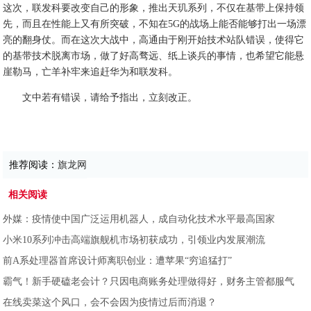
这次，联发科要改变自己的形象，推出天玑系列，不仅在基带上保持领
先，而且在性能上又有所突破，不知在5G的战场上能否能够打出一场漂
亮的翻身仗。而在这次大战中，高通由于刚开始技术站队错误，使得它
的基带技术脱离市场，做了好高骛远、纸上谈兵的事情，也希望它能悬
崖勒马，亡羊补牢来追赶华为和联发科。
文中若有错误，请给予指出，立刻改正。
推荐阅读：
旗龙网
相关阅读
外媒：疫情使中国广泛运用机器人，成自动化技术水平最高国家
小米10系列冲击高端旗舰机市场初获成功，引领业内发展潮流
前A系处理器首席设计师离职创业：遭苹果“穷追猛打”
霸气！新手硬磕老会计？只因电商账务处理做得好，财务主管都服气
在线卖菜这个风口，会不会因为疫情过后而消退？