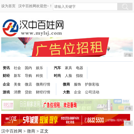
设为首页
汉中百姓网欢迎您~！
广告
资讯
社会
国内
娱乐
汽车
家具
电器
财经
新车
导购
科技
时尚
人脸
指纹
企业
美食
微店
微商行情
微商
服饰
护肤彩妆
游戏
消费
贷款
财经行情
大数
企业
公司活动
广告
广告
汉中百姓网
>
微商
> 正文