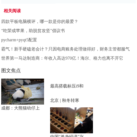
相关阅读
四款平板电脑横评，哪一款是你的最爱？
“吃荣成苹果，助脱贫攻坚”倡议书
pycharm+pyqt5配置
霸气！新手硬磕老会计？只因电商账务处理做得好，财务主管都服气
世界第一马达制造商：年收入高达970亿！海尔、格力也离不开它
图文焦点
最高搭载标压i9和
北京 | 秋冬转寒
成都：大熊猫幼仔上
中国“单身经济”兴