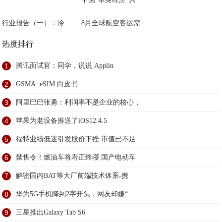
行业报告（一）：冷
8月全球航空客运需
热度排行
1
腾讯面试官：同学，说说 Applin
2
GSMA: eSIM 白皮书
3
阿里巴巴张勇：利润率不是企业的核心，
4
苹果为老设备推送了iOS12.4.5
5
福特业绩低迷引发股价下挫 市值已不足
6
禁售令！燃油车将寿正终寝 国产电动车
7
解密国内BAT等大厂前端技术体系-携
8
华为5G手机降到2字开头，网友却嫌“
9
三星推出Galaxy Tab S6