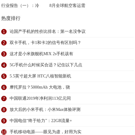
行业报告（一）：冷
8月全球航空客运需
热度排行
1
论国产手机的性价比排名：第一名没争议
2
双卡手机，卡1和卡2的信号有区别吗？
3
这才是小米旗舰机MIX 2s手机该有
4
5G手机什么时候买合适？记住以下几点
5
5.5英寸超大屏 HTC八核智能新机
6
摩托罗拉？5000mAh 大电池，骁
7
中国联通2019年净利润113亿元同
8
放大后的小米手机：小米Max体验评测
9
中国电信“终于给力”：22GB流量+
10
手机移动电源——眼见为虚，好用为实