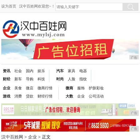
设为首页
汉中百姓网欢迎您~！
广告
资讯
社会
国内
娱乐
汽车
家具
电器
财经
新车
导购
科技
时尚
人脸
指纹
企业
美食
微店
微商行情
微商
服饰
护肤彩妆
游戏
消费
贷款
财经行情
大数
企业
公司活动
广告
广告
汉中百姓网
>
企业
> 正文