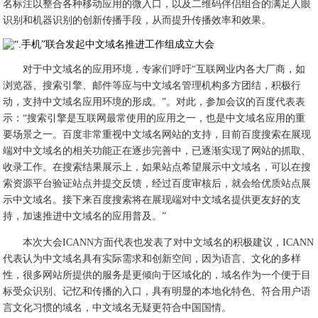
名标注以整合各种移动应用的微入口，以及二维码伴侣组合的满足人眼
识别和机器识别的创新传播手段，从而提升传播效率和效果。
对于中文域名的应用环境，专家们呼吁“互联网业内各大厂商，如
浏览器、搜索引擎、邮件等应与中文域名管理机构多方团结，积极行
动，支持中文域名应用环境的形成。”。对此，参加会议的百度代表表
示：“搜索引擎是互联网最常使用的应用之一，也是中文域名应用的重
要场景之一。百度非常重视中文域名网站的支持，目前百度搜索在展现
端对中文域名的相关功能正在逐步完善中，已逐渐实现了网站的抓取、
收录工作。在搜索结果展示上，如果站点希望展示中文域名，可以在搜
索资源平台验证站点并提交反馈，经过百度审核后，就会给优质站点展
示中文域名。接下来百度搜索将在展现端对中文域名提供更友好的支
持，加速推进中文域名的应用普及。”
本次大会ICANN方面代表也发表了对中文域名的积极建议，ICANN
代表认为中文域名具有实际需求和创新空间，因为语言、文化的多样
性，很多网站所提供的服务是更倾向于区域化的，域名作为一个便于目
标受众识别、记忆和传播的入口，具有明显的本地化特色、符合用户语
言文化习惯的域名，中文域名无疑更符合中国国情。