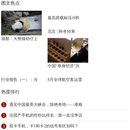
图文焦点
最高搭载标压i9和
北京 | 秋冬转寒
成都：大熊猫幼仔上
中国“单身经济”兴
行业报告（一）：冷
8月全球航空客运需
热度排行
1
遇见中国最美大峡谷，惊艳奇绝——准格
2
论国产手机的性价比排名：第一名没争议
3
双卡手机，卡1和卡2的信号有区别吗？