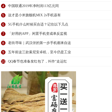
4
中国联通2019年净利润113亿元同
5
这才是小米旗舰机MIX 2s手机该有
6
5G手机什么时候买合适？记住以下几点
7
「好用的APP」闲置手机变成单反监视
8
老街寻味｜武汉伢的第一步手机都来自这
9
五年前这三款索尼安卓机，至今仍是工业
10
QQ春节也准备发红包了，叫作“走运红