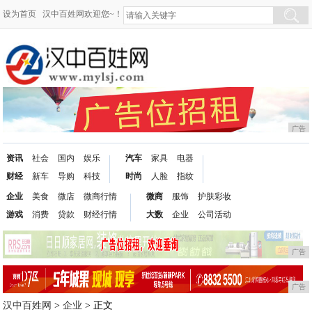
设为首页
汉中百姓网欢迎您~！
广告
资讯
社会
国内
娱乐
汽车
家具
电器
财经
新车
导购
科技
时尚
人脸
指纹
企业
美食
微店
微商行情
微商
服饰
护肤彩妆
游戏
消费
贷款
财经行情
大数
企业
公司活动
广告
广告
汉中百姓网
>
企业
> 正文