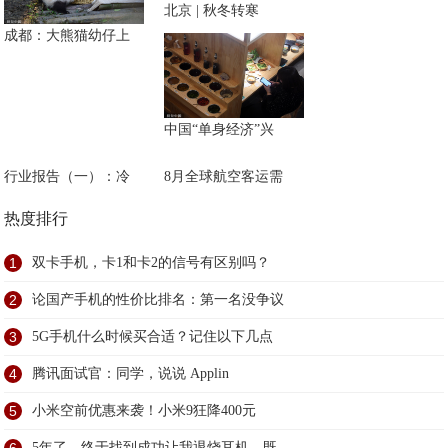
北京 | 秋冬转寒
成都：大熊猫幼仔上
中国“单身经济”兴
行业报告（一）：冷
8月全球航空客运需
热度排行
1
双卡手机，卡1和卡2的信号有区别吗？
2
论国产手机的性价比排名：第一名没争议
3
5G手机什么时候买合适？记住以下几点
4
腾讯面试官：同学，说说 Applin
5
小米空前优惠来袭！小米9狂降400元
5年了，终于找到成功让我退烧耳机，既