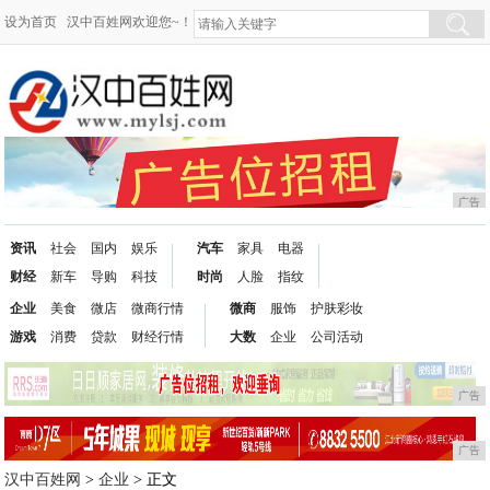
设为首页
汉中百姓网欢迎您~！
广告
资讯
社会
国内
娱乐
汽车
家具
电器
财经
新车
导购
科技
时尚
人脸
指纹
企业
美食
微店
微商行情
微商
服饰
护肤彩妆
游戏
消费
贷款
财经行情
大数
企业
公司活动
广告
广告
汉中百姓网
>
企业
> 正文