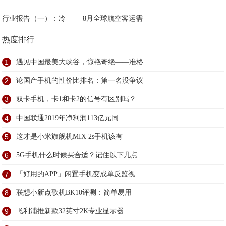
行业报告（一）：冷
8月全球航空客运需
热度排行
1
遇见中国最美大峡谷，惊艳奇绝——准格
2
论国产手机的性价比排名：第一名没争议
3
双卡手机，卡1和卡2的信号有区别吗？
4
中国联通2019年净利润113亿元同
5
这才是小米旗舰机MIX 2s手机该有
6
5G手机什么时候买合适？记住以下几点
7
「好用的APP」闲置手机变成单反监视
8
联想小新点歌机BK10评测：简单易用
9
飞利浦推新款32英寸2K专业显示器