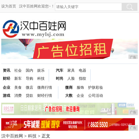
设为首页
汉中百姓网欢迎您~！
广告
资讯
社会
国内
娱乐
汽车
家具
电器
财经
新车
导购
科技
时尚
人脸
指纹
企业
美食
微店
微商行情
微商
服饰
护肤彩妆
游戏
消费
贷款
财经行情
大数
企业
公司活动
广告
广告
汉中百姓网
>
科技
> 正文