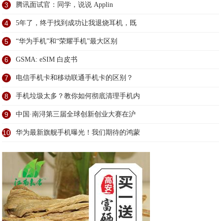
3
腾讯面试官：同学，说说 Applin
4
5年了，终于找到成功让我退烧耳机，既
5
​“华为手机”和“荣耀手机”最大区别
6
GSMA: eSIM 白皮书
7
电信手机卡和移动联通手机卡的区别？
8
手机垃圾太多？教你如何彻底清理手机内
9
中国·南浔第三届全球创新创业大赛在沪
10
华为最新旗舰手机曝光！我们期待的鸿蒙