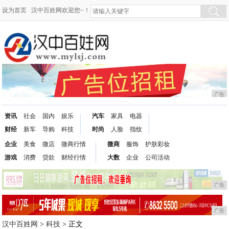
设为首页
汉中百姓网欢迎您~！
广告
资讯
社会
国内
娱乐
汽车
家具
电器
财经
新车
导购
科技
时尚
人脸
指纹
企业
美食
微店
微商行情
微商
服饰
护肤彩妆
游戏
消费
贷款
财经行情
大数
企业
公司活动
广告
广告
汉中百姓网
>
科技
> 正文