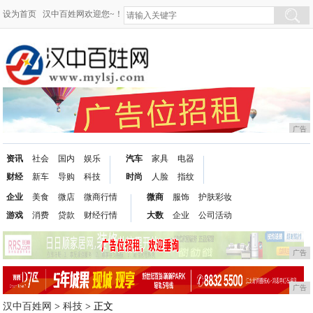
设为首页
汉中百姓网欢迎您~！
广告
资讯
社会
国内
娱乐
汽车
家具
电器
财经
新车
导购
科技
时尚
人脸
指纹
企业
美食
微店
微商行情
微商
服饰
护肤彩妆
游戏
消费
贷款
财经行情
大数
企业
公司活动
广告
广告
汉中百姓网
>
科技
> 正文