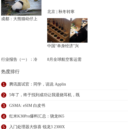
北京 | 秋冬转寒
成都：大熊猫幼仔上
中国“单身经济”兴
行业报告（一）：冷
8月全球航空客运需
热度排行
1
腾讯面试官：同学，说说 Applin
2
5年了，终于找到成功让我退烧耳机，既
3
GSMA: eSIM 白皮书
4
红米K30Pro爆料汇总：骁龙865
5
入门处理器大惊喜 锐龙3 2300X