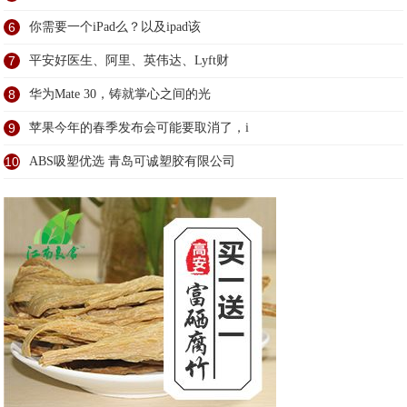
6
你需要一个iPad么？以及ipad该
7
平安好医生、阿里、英伟达、Lyft财
8
华为Mate 30，铸就掌心之间的光
9
苹果今年的春季发布会可能要取消了，i
10
ABS吸塑优选 青岛可诚塑胶有限公司