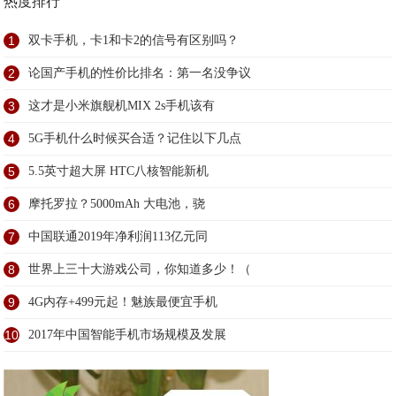
热度排行
1
双卡手机，卡1和卡2的信号有区别吗？
2
论国产手机的性价比排名：第一名没争议
3
这才是小米旗舰机MIX 2s手机该有
4
5G手机什么时候买合适？记住以下几点
5
5.5英寸超大屏 HTC八核智能新机
6
摩托罗拉？5000mAh 大电池，骁
7
中国联通2019年净利润113亿元同
8
世界上三十大游戏公司，你知道多少！（
9
4G内存+499元起！魅族最便宜手机
10
2017年中国智能手机市场规模及发展