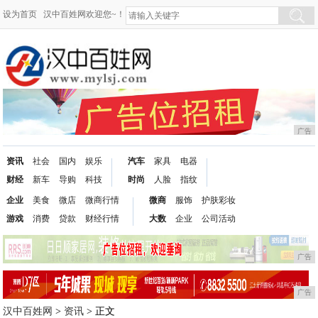
设为首页
汉中百姓网欢迎您~！
广告
资讯
社会
国内
娱乐
汽车
家具
电器
财经
新车
导购
科技
时尚
人脸
指纹
企业
美食
微店
微商行情
微商
服饰
护肤彩妆
游戏
消费
贷款
财经行情
大数
企业
公司活动
广告
广告
汉中百姓网
>
资讯
> 正文