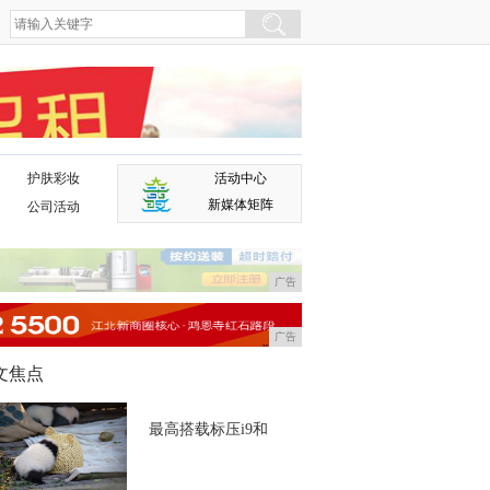
护肤彩妆
活动中心
广告
新媒体矩阵
公司活动
广告
广告
文焦点
最高搭载标压i9和